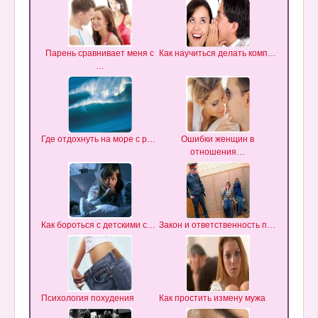
Парень сравнивает меня с
Как научиться делать комп…
Муж не д
…
Где отдохнуть на море с р…
Ошибки женщин в
Типы
отношения…
Как бороться с детскими с…
Закон и ответственность п…
Как вы
Психология похудения
Как простить измену мужа
Почему 