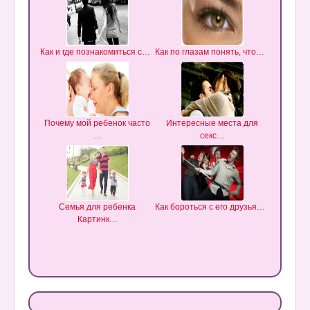
Как и где познакомиться с…
Как по глазам понять, что…
Омо
г
Почему мой ребенок часто
Интересные места для
…
секс…
Что дел
Семья для ребенка
Как бороться с его друзья…
Картинк…
Люб
б