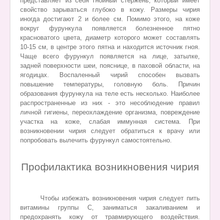
представляет из себя гнойный стержень, который имеет
свойство зарываться глубоко в кожу. Размеры чирия
иногда достигают 2 и более см. Помимо этого, на коже
вокруг фурункула появляется болезненное пятно
красноватого цвета, диаметр которого может составлять
10-15 см, в центре этого пятна и находится источник гноя.
Чаще всего фурункул появляется на лице, затылке,
задней поверхности шеи, пояснице, в паховой области, на
ягодицах. Воспаленный чирий способен вызвать
повышение температуры, головную боль. Причин
образования фурункула на теле есть несколько. Наиболее
распространенные из них - это несоблюдение правил
личной гигиены, переохлаждение организма, повреждение
участка на коже, слабая иммунная система. При
возникновении чирия следует обратиться к врачу или
попробовать вылечить фурункул самостоятельно.
Профилактика возникновения чирия
Чтобы избежать возникновения чирия следует пить
витамины группы С, заниматься закаливанием и
предохранять кожу от травмирующего воздействия.