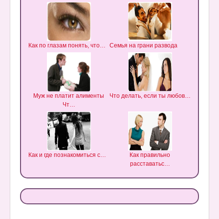
Как по глазам понять, что…
Семья на грани развода
Как нельз
Муж не платит алименты
Что делать, если ты любов…
Проблем
Чт…
Как и где познакомиться с…
Как правильно
Розмарин 
расставатьс…