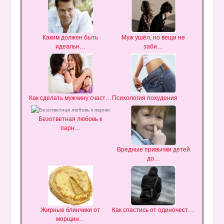
Каким должен быть
Муж ушёл, но вещи не
Как научи
идеальн…
заби…
Как сделать мужчину счаст…
Психология похудения
Как завое
Безответная любовь к
парн…
Вредные привычки детей
Парень б
до…
Жирные блинчики от
Как спастись от одиночест…
Как завое
морщин…