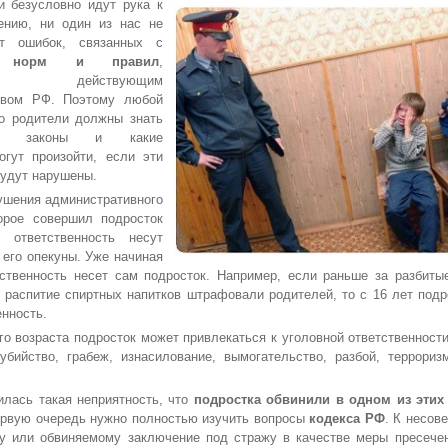
и безусловно идут рука к
ению, ни один из нас не
от ошибок, связанных с
м норм и правил
,
нных действующим
ством РФ. Поэтому любой
го родители должны знать
ие законы и какие
огут произойти, если эти
будут нарушены.
шения административного
торое совершил подросток
 ответственность несут
 его опекуны. Уже начиная
тственность несет сам подросток. Например, если раньше за разбитые
 распитие спиртных напитков штрафовали родителей, то с 16 лет под
енность.
возраста подросток может привлекаться к уголовной ответственност
 убийство, грабеж, изнасилование, вымогательство, разбой, террориз
сь такая неприятность, что
подростка обвинили в одном из этих
ервую очередь нужно полностью изучить вопросы
кодекса РФ
. К несов
у или обвиняемому заключение под стражу в качестве меры пресече