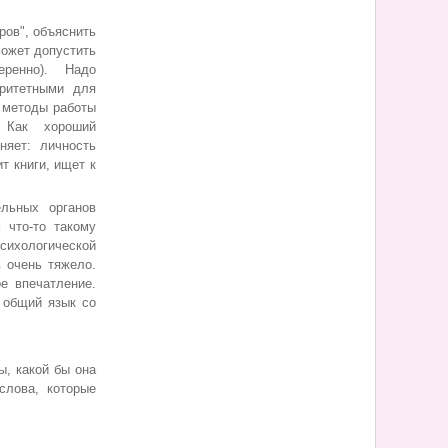
ров", объяснить
ожет допустить
еренно). Надо
оритетными для
ь методы работы
. Как хороший
няет: личность
т книги, ищет к
ьных органов
 что-то такому
сихологической
 очень тяжело.
е впечатление.
 общий язык со
, какой бы она
слова, которые