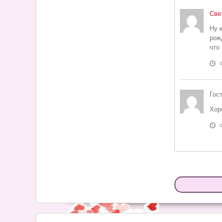
Све
Ну 
рож
что
Гост
Хор