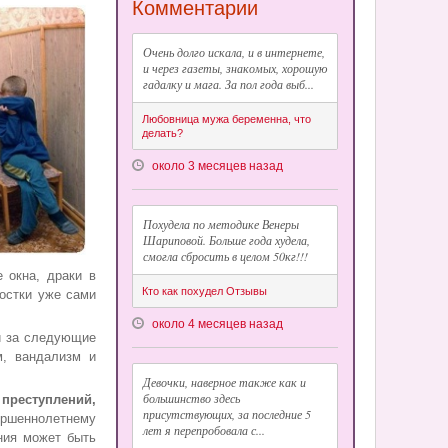
Комментарии
Очень долго искала, и в интернете,
и через газеты, знакомых, хорошую
гадалку и мага. За пол года выб...
Любовница мужа беременна, что
делать?
около 3 месяцев назад
Похудела по методике Венеры
Шариповой. Больше года худела,
смогла сбросить в целом 50кг!!!
 окна, драки в
Кто как похудел Отзывы
ростки уже сами
около 4 месяцев назад
и за следующие
м, вандализм и
Девочки, наверное также как и
большинство здесь
 преступлений,
присутствующих, за последние 5
ершеннолетнему
лет я перепробовала с...
ния может быть