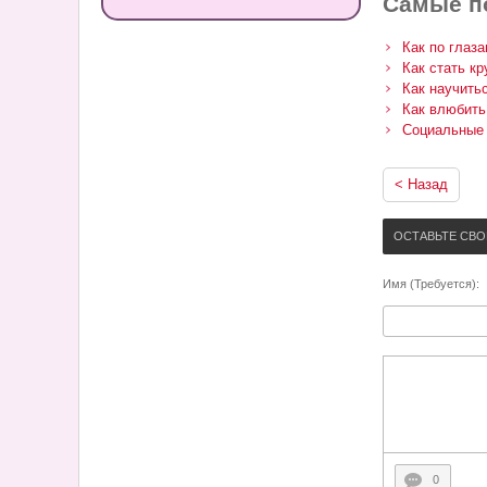
Самые п
Как по глаз
Как стать кр
Как научить
Как влюбить
Социальные 
< Назад
ОСТАВЬТЕ СВ
Имя (Требуется):
0