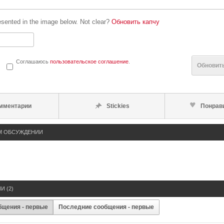
esented in the image below. Not clear?
Обновить капчу
Соглашаюсь
пользовательское соглашение
.
Обновит
мментарии
Stickies
Понрав
М ОБСУЖДЕНИИ
И (
2
)
бщения - первые
Последние сообщения - первые