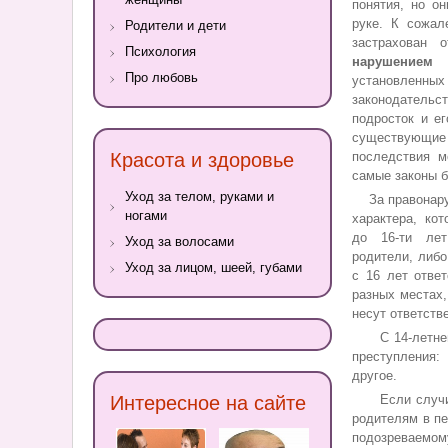
понятия, но он
руке. К сожал
Родители и дети
застрахован 
Психология
нарушение
Про любовь
установле
законодатель
подросток и е
существующ
Красота и здоровье
последствия м
самые законы 
Уход за телом, руками и
За правонару
ногами
характера, ко
до 16-ти лет
Уход за волосами
родители, либо
Уход за лицом, шеей, губами
с 16 лет отве
разных местах,
несут ответств
С 14-летнего 
преступления:
другое.
Интересное на сайте
Если случила
родителям в п
подозреваемом