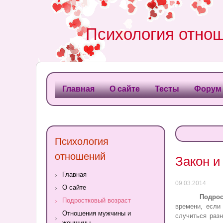
Психология отно
Главная
О сайте
Тесты
Форум
Психология
отношений
Закон и
Главная
09.03.2014
О сайте
Подрос
Подростковый возраст
времени, если
Отношения мужчины и
случиться раз
женщины