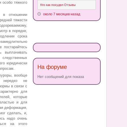
и особо тяжкого
Кто как похудел Отзывы
около 7 месяцев назад
 в отношении
редней тяжести
подозреваемому,
отр в порядке,
одлении срока
замедлительно
е постарайтесь
ь выплачивать
в следственных
него юридически
На форуме
опросам.
уроры, вообще
Нет сообщений для показа
в, нередко не
ормы в связи с
характерно для
елей, которые
 властью и для
ая деформация,
мог сделать, и,
есь надо очень
ться на этого