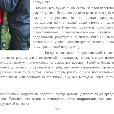
сотрудника.
ему мужчина
Кем лучше быть:
Люблю женатого
Может быть лучше с ним сесть "за стол перегово
 хочет с…
женой или…
мужчину, ч…
ему ситуацию. Люди попадаются разные, каждый м
какое-то нарушение (и не всегда преднам
постараться понять, какие вещи являются авт
этого сотрудника. Например, можете использоват
представителей правоохранительных органов
к завоевать
Что делать, если
Нужен ли
следователь работает с обвиняемыми? Он выяс
ажение к …
муж изме…
ребенку
обвиняемого, уровень его интересов, какие он люби
мобильны…
нему правильный подход и т.д.
Когда в сознании представителей карател
тереотип родственника негативный, последнему очень тяжело потом
оказать, потому что его слова не вызывают доверия. Пробить брешь п
долеть установки, сложившиеся у представителей карательных органов
делать, если
Как стать крутой
Психология
должны заботиться о том, чтобы сформировать о себе положительно
ебенка …
девчонко…
похудения
истеричный, или слишком конфликтный, ему очень трудно будет найти
зошло с подростком родители всегда должны докопаться до правды
была. Помните, что
закон и ответственность подростков
, это два 
ак научить
Для чего нужен
Как научиться
жду собой связаны.
енка дружи…
характер?
снова довер…