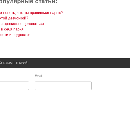
опулярные статьи:
ам понять, что ты нравишься парню?
утой девчонкой?
ся правильно целоваться
 в себя парня
сети и подросток
ОЙ КОММЕНТАРИЙ
Email: