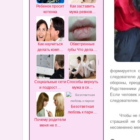
Ребенок просит
Как заставить
Как справиться с
Поч
котенка
мужа ревнов…
капризам…
не
Как научиться
Обветренные
Как убрать
Ка
делать комп…
губы Что дела…
темные мешки
ув
п…
формируется с
следователю д
Как стать
Социальные сети
Способы вернуть
обороны, прео
красивой в
и подрост…
мужа в се…
Что 
Родственники 
дома…
р
Если человек 
следователем.
Безответная
любовь к парн…
Чтобы не прои
Почему родители
страшной не 
меня не п…
Как и где
К
несомненно ме
познакомиться
реб
с…