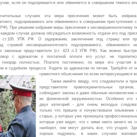
учае, если он подозревается или обвиняется в совершении тяжкого ил
льных случаях эта мера пресечения может быть избрана
емья для
Как по глазам
Муж ушёл, но
етнего, подозреваемого или обвиняемого в совершении преступления с
ребенка
понять, что…
вещи не заби…
К РФ). При решении избрания меры пресечения к несовершеннолетнему 
Картинк…
 каждом случае должна обсуждаться возможность отдачи его под присм
м ст.105 УПК РФ. О задержании, заключении под стражу или пр
од стражей несовершеннолетнего подозреваемого, обвиняемого не
о законные представители (ст. 423 п.3 УПК РФ). Как можно быстре
говор с адвокатом о поэтапной оплате его услуг, не торопитес
Лечение чирия в
Как
 гонорар полностью. Платите постепенно, по мере его участия 
ья на грани
домашних …
познакомиться в
ем в судебном процессе. Ходите за адвокатом по пятам. Требуйте от 
развода
интер…
грамотного объяснения по всем интересующимся в
Также имейте ввиду, что следователи и прок
представители правоохранительных органо
соблюдают законы и даже обычные человеческие н
их физической загруженностью. Особенно это 
Как стать
Омоложение
Парень
двух категорий - для очень молодых следоват
еренной в
лица гиалуроно…
сравнивает меня
только что пришли и почувствовали опьянение
себ…
с …
старых, у которых уже произошла профессиональн
которые уже видят, что с ними никто ничего не с
наоборот, они могут делать все, что угодно. Зд
хорошо подумать, в каких случаях жалова